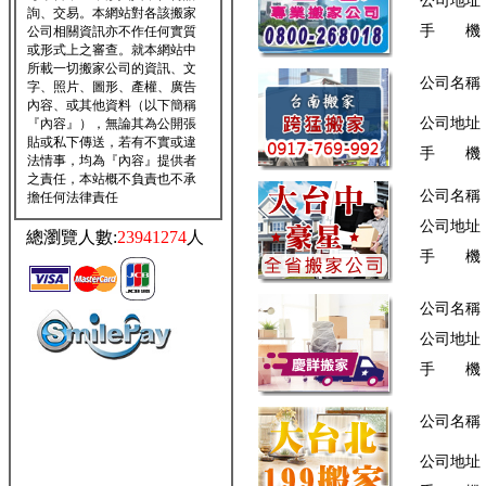
公司地址
詢、交易。本網站對各該搬家
手 機
公司相關資訊亦不作任何實質
或形式上之審查。就本網站中
所載一切搬家公司的資訊、文
公司名稱
字、照片、圖形、產權、廣告
內容、或其他資料（以下簡稱
公司地址
『內容』），無論其為公開張
貼或私下傳送，若有不實或違
手 機
法情事，均為『內容』提供者
之責任，本站概不負責也不承
公司名稱
擔任何法律責任
公司地址
總瀏覽人數:
23941274
人
手 機
公司名稱
公司地址
手 機
公司名稱
公司地址