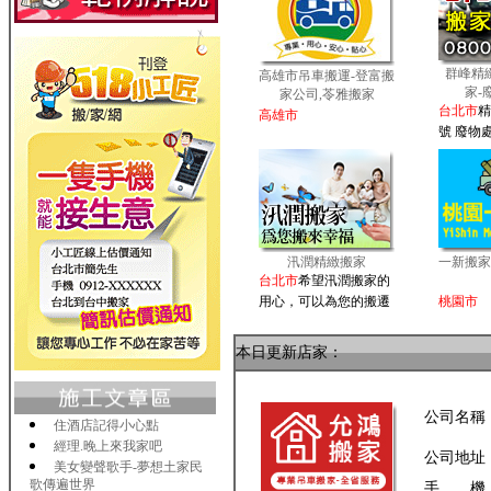
群峰精
高雄市吊車搬運-登富搬
家-
家公司,苓雅搬家
台北市
精
高雄市
號 廢物
汛潤精緻搬家
一新搬家
台北市
希望汛潤搬家的
用心，可以為您的搬遷
桃園市
本日更新店家：
公司名稱
住酒店記得小心點
經理.晚上來我家吧
公司地址
美女變聲歌手-夢想土家民
歌傳遍世界
手 機