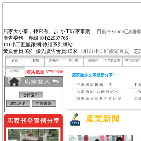
居家大小事，找它有丿步-小工匠家事網
目前在yahoo已知關
廣告委刊 專線:(04)22937766
101小工匠搬家網-修繕系列網站
黃頁會員:0家 優先廣告會員:15家
回101小工匠搬家首頁
忘
首頁
工程網
家事網
加工網
修繕網
MIT製造網
MIT新聞網
小華陀
目前已成功發案數量:577093筆
店家撇步文章最新分享：
中壢搬家推薦 ! 中
中
台南搬家-台南搬家公
北
找搬家公司要注意什麼
高
產業新聞