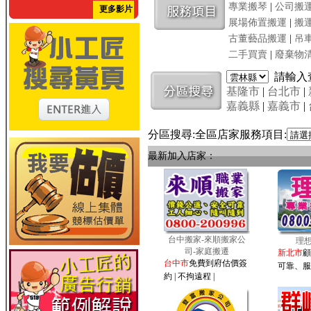
專業搬琴
|
公司搬
更多影片
展場佈置搬運
|
搬
古董藝品搬運
|
吊
二手買賣
|
廢棄物
請輸入
基隆市
|
台北市
|
嘉義縣
|
嘉義市
|
分區搜尋:全區店家服務項目:
最新加入店家：
台中搬家-來順搬家公
理
司-家庭搬遷
新北市
顧
台中市
免費到府估價簽
可靠、服
約 | 不拘遠程 |