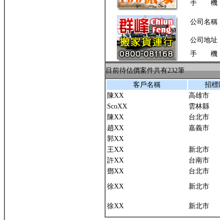
手 機
公司名稱
公司地址
手 機
目前待估價案件共有232筆
客戶名稱
招標
陳XX
高雄市
ScoXX
雲林縣
陳XX
台北市
趙XX
嘉義市
郭XX
王XX
新北市
許XX
台南市
鄧XX
台北市
徐XX
新北市
徐XX
新北市