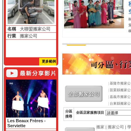
穿
名稱
大聯盟搬家公司
行業
搬家公司
更多範例
|
基隆市搬家公
|
苗栗縣搬家公
|
嘉義市搬家公
|
台東縣搬家公
分區
全區店家服務項目
搜尋
Les Beaux Frères -
Serviette
搬家
|
搬家公司
|