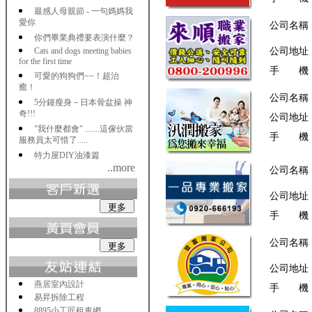
最感人母親節 - 一句媽媽我
愛你
公司名稱
你們畢業典禮要表演什麼？
Cats and dogs meeting babies
公司地址
for the first time
手 機
可愛的狗狗們~~！超治
癒！
公司名稱
5分鐘瘦身－日本骨盆操 神
奇!!!
公司地址
"我什麼都會" .......這傢伙當
手 機
服務員太可惜了.....
特力屋DIY油漆篇
..more
公司名稱
公司地址
手 機
公司名稱
公司地址
燕居室內設計
手 機
易昇拆除工程
8895小工匠租車網