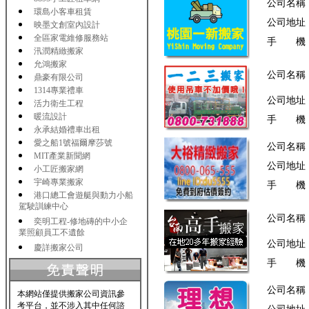
公司名稱
環島小客車租賃
公司地址
映墨文創室內設計
全區家電維修服務站
手 機
汛潤精緻搬家
允鴻搬家
公司名稱
鼎豪有限公司
1314專業禮車
公司地址
活力衛生工程
暖流設計
手 機
永承結婚禮車出租
愛之船1號福爾摩莎號
公司名稱
MIT產業新聞網
公司地址
小工匠搬家網
宇崎專業搬家
手 機
港口總工會遊艇與動力小船
駕駛訓練中心
公司名稱
奕明工程-修地磚的中小企
業照顧員工不遺餘
公司地址
慶詳搬家公司
手 機
公司名稱
本網站僅提供搬家公司資訊參
考平台，並不涉入其中任何諮