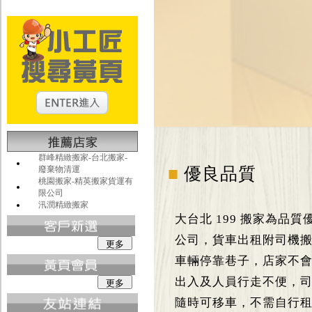
群峰精緻搬家-台北搬家-
廢棄物清運
■
優良品質
桃園搬家-精英搬家貨運有
限公司
汛潤精緻搬家
大台北 199 搬家為品
公司，貨車出租附司機
車輛停靠巷子，店家不
出入及人員行走不便，
隨時可移車，不需自行