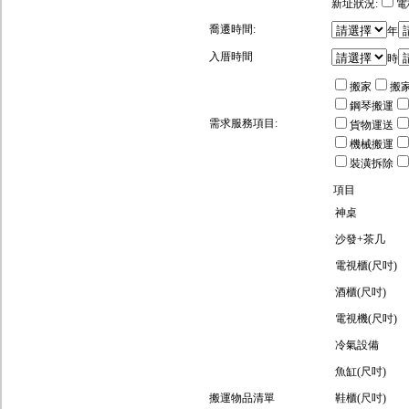
新址狀況:
電
喬遷時間:
年
入厝時間
時
搬家
搬
鋼琴搬運
需求服務項目:
貨物運送
機械搬運
裝潢拆除
項目
神桌
沙發+茶几
電視櫃(尺吋)
酒櫃(尺吋)
電視機(尺吋)
冷氣設備
魚缸(尺吋)
搬運物品清單
鞋櫃(尺吋)