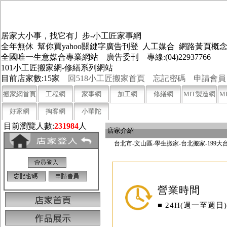
居家大小事，找它有丿步-小工匠家事網
全年無休 幫你買yahoo關鍵字廣告刊登 人工媒合 網路黃頁
全國唯一生意媒合專業網站 廣告委刊 專線:(04)22937766
101小工匠搬家網-修繕系列網站
目前店家數:15家
回518小工匠搬家首頁
忘記密碼
申請會員
搬家網首頁
工程網
家事網
加工網
修繕網
MIT製造網
M
好家網
掏客網
小華陀
目前瀏覽人數:
231984
人
店家介紹
台北市-文山區-學生搬家-台北搬家-199
營業時間
■ 24H(週一至週日