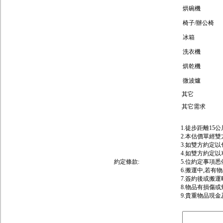
烘碗機
椅子/辦公椅
冰箱
洗衣機
烘乾機
微波爐
其它
其它需求
1.徒步距離15
2.本估價單經
3.如雙方約定
4.如雙方約定
約定條款:
5.位約定事項
6.搬運中,若有
7.簽約後或搬
8.物品有損傷
9.貴重物品現