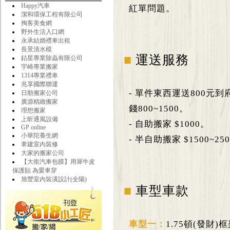
Happy汽車
紅單問題。
潔和環保工程有限公司
掏客美食網
野外生活入口網
永承結婚禮車出租
長景清水模
■
運送服務
銡星專業除蟲有限公司
宇崎專業搬家
1314專業禮車
兆享國際聯運
- 單件東西運送800元
日順搬家公司
廣源精緻搬家
錢800~1500。
理想搬家
上昕通風設備
- 自助搬家 $1000。
GP online
小華陀養生網
- 半自助搬家 $1500~25
聿建室內裝修
大家的搬家公司
【大衛汽車包膜】用犀牛皮
保護貼 為愛車穿
旭豐室內裝潢設計(全陽)
■
車型車款
車型一：
1.75頓(發財