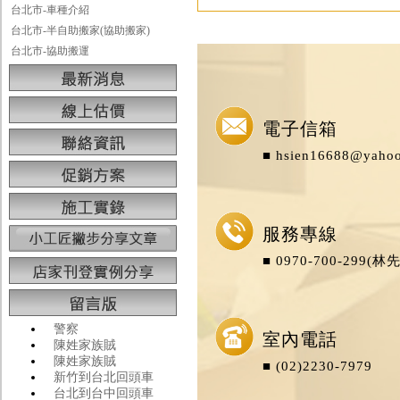
台北市-車種介紹
台北市-半自助搬家(協助搬家)
台北市-協助搬運
電子信箱
■ hsien16688@yaho
服務專線
■ 0970-700-299(林
警察
室內電話
陳姓家族賊
陳姓家族賊
■ (02)2230-7979
新竹到台北回頭車
台北到台中回頭車