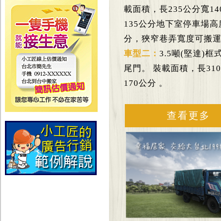
載面積，長235公分寬1
135公分地下室停車場高
分，狹窄巷弄寬度可搬
車型二：
3.5噸(堅達)
尾門。 裝載面積，長310
170公分 。
查看更多