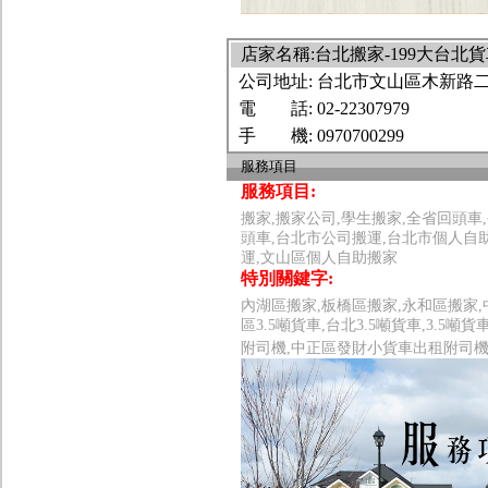
店家名稱:台北搬家-199大台
公司地址:
台北市文山區木新路二
電 話:
02-22307979
手 機:
0970700299
服務項目
服務項目:
搬家,搬家公司,學生搬家,全省回頭車
頭車,台北市公司搬運,台北市個人自
運,文山區個人自助搬家
特別關鍵字:
內湖區搬家,板橋區搬家,永和區搬家,中
區3.5噸貨車,台北3.5噸貨車,3
附司機,中正區發財小貨車出租附司