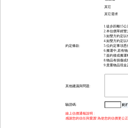
其它
其它需求
1.徒步距離15
2.本估價單經
3.如雙方約定
4.如雙方約定
約定條款:
5.位約定事項
6.搬運中,若有
7.簽約後或搬
8.物品有損傷
9.貴重物品現
其他建議與問題:
驗證碼:
線上估價通報說明 :
感謝您的信任與愛護!為使您的估價更公