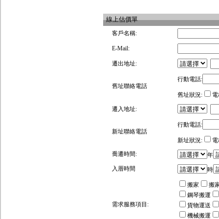
線上估價單
客戶名稱:
E-Mail:
遷出地址:
行動電話:
舊址聯絡電話
舊址狀況:
電
遷入地址:
行動電話:
新址聯絡電話
新址狀況:
電
喬遷時間:
年
入厝時間
時
搬家
搬
鋼琴搬運
需求服務項目:
貨物運送
機械搬運