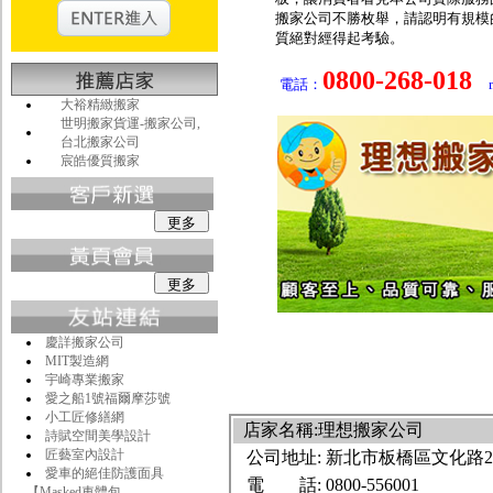
搬家公司不勝枚舉，請認明有規模
質絕對經得起考驗。
0800-268-018
電話：
m
大裕精緻搬家
世明搬家貨運-搬家公司,
台北搬家公司
宸皓優質搬家
慶詳搬家公司
MIT製造網
宇崎專業搬家
愛之船1號福爾摩莎號
小工匠修繕網
店家名稱:理想搬家公司
詩賦空間美學設計
匠藝室內設計
公司地址:
新北市板橋區文化路2段
愛車的絕佳防護面具
電 話:
0800-556001
【Masked車體包