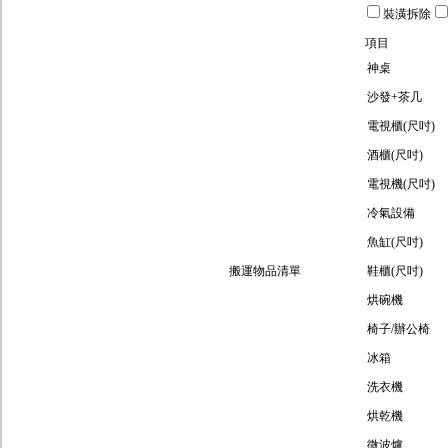
裝潢拆除
項目
神桌
沙發+茶几
電視櫃(尺吋)
酒櫃(尺吋)
電視機(尺吋)
冷氣設備
魚缸(尺吋)
搬運物品清單
鞋櫃(尺吋)
烘碗機
椅子/辦公椅
冰箱
洗衣機
烘乾機
微波爐