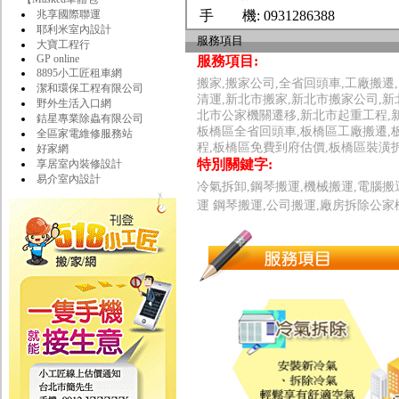
兆享國際聯運
手 機:
0931286388
耶利米室內設計
服務項目
大寶工程行
GP online
服務項目:
8895小工匠租車網
搬家,搬家公司,全省回頭車,工廠搬遷
潔和環保工程有限公司
清運,新北市搬家,新北市搬家公司,
野外生活入口網
北市公家機關遷移,新北市起重工程,
銡星專業除蟲有限公司
板橋區全省回頭車,板橋區工廠搬遷,
全區家電維修服務站
程,板橋區免費到府估價,板橋區裝潢
好家網
特別關鍵字:
享居室內裝修設計
易介室內設計
冷氣拆卸,鋼琴搬運,機械搬運,電腦搬
運 鋼琴搬運,公司搬運,廠房拆除公家