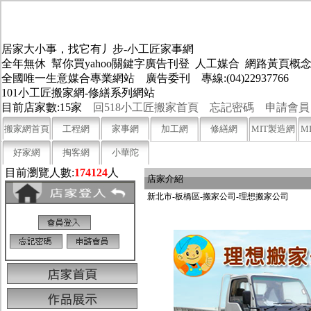
居家大小事，找它有丿步-小工匠家事網
全年無休 幫你買yahoo關鍵字廣告刊登 人工媒合 網路黃頁
全國唯一生意媒合專業網站 廣告委刊 專線:(04)22937766
101小工匠搬家網-修繕系列網站
目前店家數:15家
回518小工匠搬家首頁
忘記密碼
申請會員
搬家網首頁
工程網
家事網
加工網
修繕網
MIT製造網
M
好家網
掏客網
小華陀
目前瀏覽人數:
174124
人
店家介紹
新北市-板橋區-搬家公司-理想搬家公司