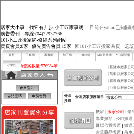
居家大小事，找它有丿步-小工匠家事網
目前在yahoo已知關鍵
廣告委刊 專線:(04)22937766
101小工匠搬家網-修繕系列網站
黃頁會員:0家 優先廣告會員:15家
回101小工匠搬家首頁
忘
首頁
工程網
家事網
加工網
修繕網
MIT製造網
MIT新聞網
小華陀
目前已成功發案數量:576984筆
|
基隆市搬家公
|
苗栗縣搬家公
|
嘉義市搬家公
|
台東縣搬家公
分區
全區店家服務項目
搜尋
搬家
|
搬家公司
|
學
專業搬琴
|
公司搬運
展場佈置搬運
|
搬運
古董藝品搬運
|
吊車