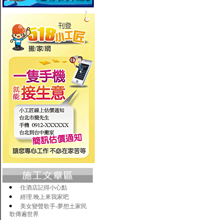
住酒店記得小心點
經理.晚上來我家吧
美女變聲歌手-夢想土家民
歌傳遍世界