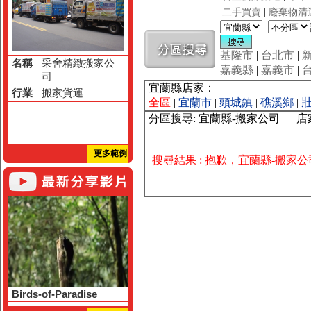
二手買賣
|
廢棄物清
基隆市
|
台北市
|
名稱
采舍精緻搬家公
嘉義縣
|
嘉義市
|
司
宜蘭縣店家：
行業
搬家貨運
全區
|
宜蘭市
|
頭城鎮
|
礁溪鄉
|
分區搜尋: 宜蘭縣-搬家公司 
更多範例
搜尋結果 : 抱歉，宜蘭縣-搬家
Birds-of-Paradise