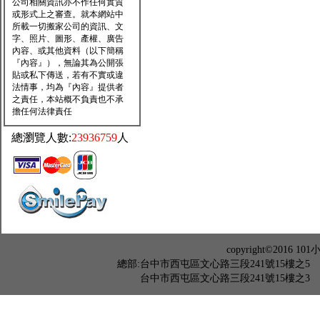
公司相關資訊亦不作任何實質
或形式上之審查。就本網站中
所載一切搬家公司的資訊、文
字、照片、圖形、產權、廣告
內容、或其他資料（以下簡稱
『內容』），無論其為公開張
貼或私下傳送，若有不實或違
法情事，均為『內容』提供者
之責任，本站概不負責也不承
擔任何法律責任
總瀏覽人數:
23936759
人
copyright©201
總部:台中市西屯區文心路三段241號15樓之5 TEL：04-2
台中市西屯區文心路三段241號15樓之3 TEL：