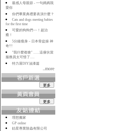
最感人母親節 - 一句媽媽我
愛你
你們畢業典禮要表演什麼？
Cats and dogs meeting babies
for the first time
可愛的狗狗們~~！超治
癒！
5分鐘瘦身－日本骨盆操 神
奇!!!
"我什麼都會" .......這傢伙當
服務員太可惜了.....
特力屋DIY油漆篇
..more
理想搬家
GP online
銡星專業除蟲有限公司