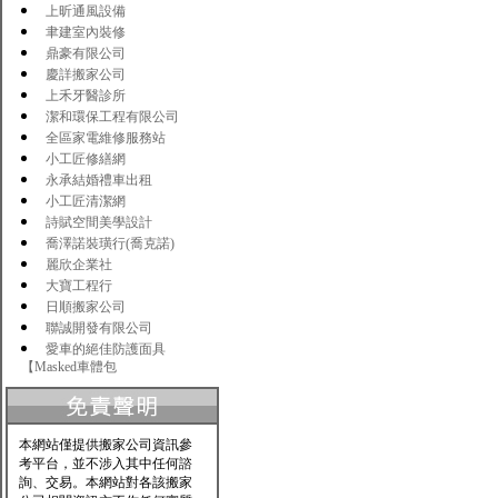
上昕通風設備
聿建室內裝修
鼎豪有限公司
慶詳搬家公司
上禾牙醫診所
潔和環保工程有限公司
全區家電維修服務站
小工匠修繕網
永承結婚禮車出租
小工匠清潔網
詩賦空間美學設計
喬澤諾裝璜行(喬克諾)
麗欣企業社
大寶工程行
日順搬家公司
聯誠開發有限公司
愛車的絕佳防護面具
【Masked車體包
本網站僅提供搬家公司資訊參
考平台，並不涉入其中任何諮
詢、交易。本網站對各該搬家