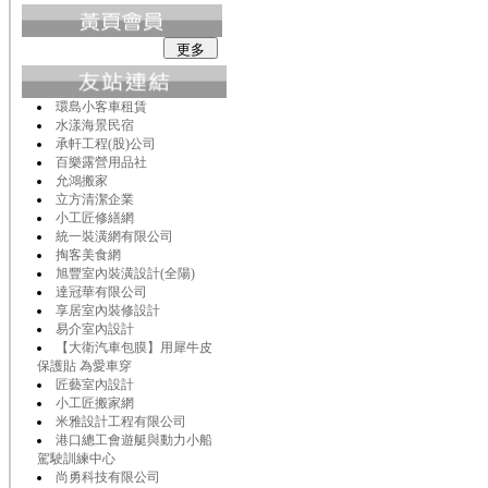
環島小客車租賃
水漾海景民宿
承軒工程(股)公司
百樂露營用品社
允鴻搬家
立方清潔企業
小工匠修繕網
統一裝潢網有限公司
掏客美食網
旭豐室內裝潢設計(全陽)
達冠華有限公司
享居室內裝修設計
易介室內設計
【大衛汽車包膜】用犀牛皮
保護貼 為愛車穿
匠藝室內設計
小工匠搬家網
米雅設計工程有限公司
港口總工會遊艇與動力小船
駕駛訓練中心
尚勇科技有限公司