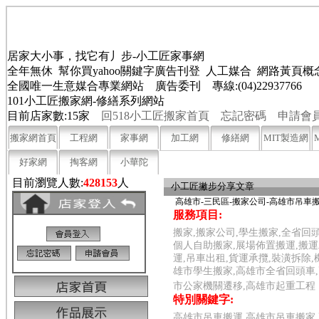
居家大小事，找它有丿步-小工匠家事網
全年無休 幫你買yahoo關鍵字廣告刊登 人工媒合 網路黃頁
全國唯一生意媒合專業網站 廣告委刊 專線:(04)22937766
101小工匠搬家網-修繕系列網站
目前店家數:15家
回518小工匠搬家首頁
忘記密碼
申請會
搬家網首頁
工程網
家事網
加工網
修繕網
MIT製造網
好家網
掏客網
小華陀
目前瀏覽人數:
428153
人
小工匠撇步分享文章
高雄市-三民區-搬家公司-高雄市吊車
服務項目:
搬家,搬家公司,學生搬家,全省回頭
個人自助搬家,展場佈置搬運,搬運
運,吊車出租,貨運承攬,裝潢拆除
雄市學生搬家,高雄市全省回頭車,
市公家機關遷移,高雄市起重工程
特別關鍵字:
高雄市吊車搬運,高雄市吊車搬家,