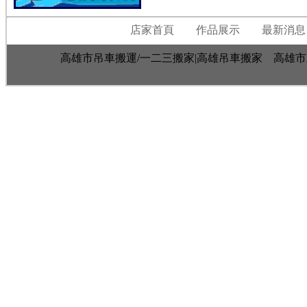
店家首頁
作品展示
最新消息
高雄市吊車搬運/一二三搬家|高雄吊車搬家 高雄市三民區建國一路