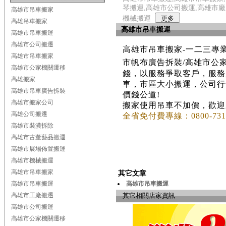
琴搬運,高雄市公司搬運,高雄市廠
高雄市吊車搬家
機械搬運
高雄吊車搬家
高雄市吊車搬運
高雄市吊車搬運
高雄市公司搬遷
高雄市吊車搬家-一二三專業
高雄市吊車搬家
市帆布廣告拆裝/高雄市公
高雄市公家機關遷移
錢，以服務爭取客戶，服務
高雄搬家
車，市區大小搬運，公司行
高雄市吊車廣告拆裝
價錢公道!
高雄市搬家公司
搬家使用吊車不加價，歡迎
高雄公司搬遷
全省免付費專線：
0800-73
高雄市裝潢拆除
高雄市古董藝品搬運
高雄市展場佈置搬運
高雄市機械搬運
高雄市吊車搬家
其它文章
高雄市吊車搬運
高雄市吊車搬運
高雄市工廠搬遷
其它相關店家資訊
高雄市公司搬運
高雄市公家機關遷移