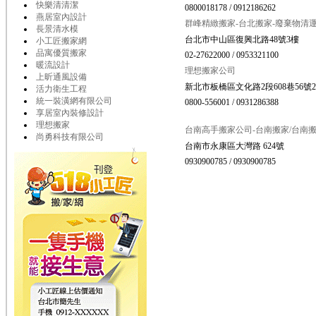
快樂清清潔
0800018178 / 0912186262
燕居室內設計
群峰精緻搬家-台北搬家-廢棄物清
長景清水模
台北市中山區復興北路48號3樓
小工匠搬家網
品寓優質搬家
02-27622000 / 0953321100
暖流設計
理想搬家公司
上昕通風設備
新北市板橋區文化路2段608巷56號
活力衛生工程
統一裝潢網有限公司
0800-556001 / 0931286388
享居室內裝修設計
理想搬家
台南高手搬家公司-台南搬家/台南搬
尚勇科技有限公司
台南市永康區大灣路 624號
0930900785 / 0930900785