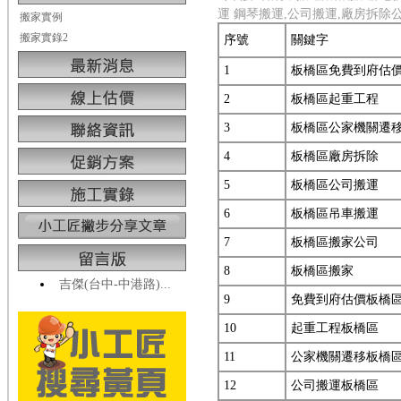
運 鋼琴搬運,公司搬運,廠房拆除
搬家實例
搬家實錄2
序號
關鍵字
1
板橋區免費到府估
2
板橋區起重工程
3
板橋區公家機關遷
4
板橋區廠房拆除
5
板橋區公司搬運
6
板橋區吊車搬運
7
板橋區搬家公司
8
板橋區搬家
吉傑(台中-中港路)...
9
免費到府估價板橋
10
起重工程板橋區
11
公家機關遷移板橋
12
公司搬運板橋區