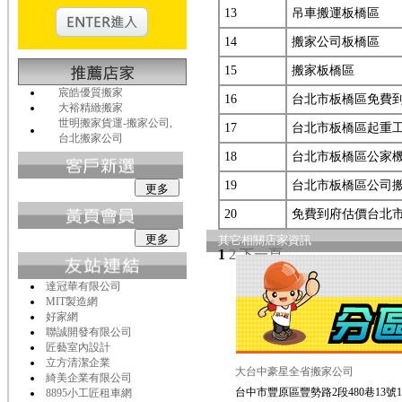
13
吊車搬運板橋區
14
搬家公司板橋區
15
搬家板橋區
宸皓優質搬家
16
台北市板橋區免費
大裕精緻搬家
世明搬家貨運-搬家公司,
17
台北市板橋區起重
台北搬家公司
18
台北市板橋區公家
19
台北市板橋區公司
20
免費到府估價台北
其它相關店家資訊
1
2
下一頁
達冠華有限公司
MIT製造網
好家網
聯誠開發有限公司
匠藝室內設計
立方清潔企業
大台中豪星全省搬家公司
綺美企業有限公司
台中市豐原區豐勢路2段480巷13號
8895小工匠租車網