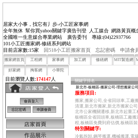
居家大小事，找它有丿步-小工匠家事網
全年無休 幫你買yahoo關鍵字廣告刊登 人工媒合 網路黃頁
全國唯一生意媒合專業網站 廣告委刊 專線:(04)22937766
101小工匠搬家網-修繕系列網站
目前店家數:15家
回518小工匠搬家首頁
忘記密碼
申請會
搬家網首頁
工程網
家事網
加工網
修繕網
MIT製造網
好家網
掏客網
小華陀
目前瀏覽人數:
174147
人
關鍵字排名
新北市-板橋區-搬家公司-理想搬家公
服務項目:
搬家,搬家公司,全省回頭車,工廠
清運,新北市搬家,新北市搬家公司
北市公家機關遷移,新北市起重工程
板橋區全省回頭車,板橋區工廠搬
程,板橋區免費到府估價,板橋區
特別關鍵字:
冷氣拆卸,鋼琴搬運,機械搬運,電