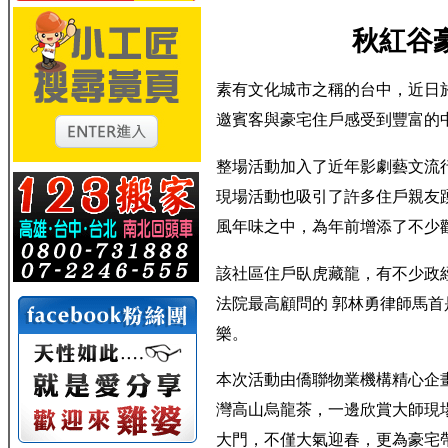
秋紅谷
素有文化城市之稱的台中，近日
邀賓客與豪宅住戶感受到豐富的
整場活動加入了近年影劇藝文流
現場活動也吸引了許多住戶親友
風年味之中，為年前增添了不少
該社區住戶臥虎藏龍，有不少政
法院最高顧問的
郭林勇律師馬首
樂。
本次活動由僑聯物業機構精心企
灣高山烏龍茶，一邊欣賞大師現
大門，不僅大氣迎春，更為豪宅