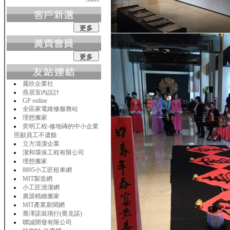
麗欣企業社
燕居室內設計
GP online
全區家電維修服務站
理想搬家
奕明工程-修地磚的中小企業
照顧員工不遺餘
立方清潔企業
潔和環保工程有限公司
理想搬家
8895小工匠租車網
MIT製造網
小工匠清潔網
廣源精緻搬家
MIT產業新聞網
喬澤諾裝璜行(喬克諾)
聯誠開發有限公司