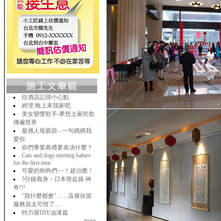
住酒店記得小心點
經理.晚上來我家吧
美女變聲歌手-夢想土家民歌
傳遍世界
最感人母親節 - 一句媽媽我
愛你
你們畢業典禮要表演什麼？
Cats and dogs meeting babies
for the first time
可愛的狗狗們~~！超治癒！
5分鐘瘦身－日本骨盆操 神
奇!!!
"我什麼都會" .......這傢伙當
服務員太可惜了.....
特力屋DIY油漆篇
..more