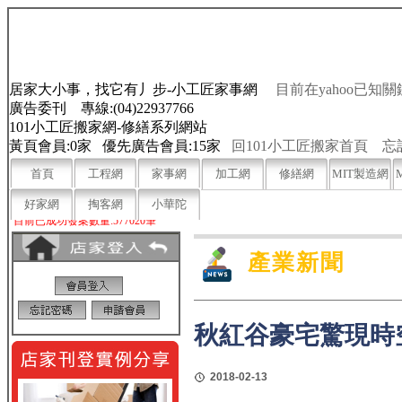
居家大小事，找它有丿步-小工匠家事網
目前在yahoo已知關
廣告委刊 專線:(04)22937766
101小工匠搬家網-修繕系列網站
黃頁會員:0家 優先廣告會員:15家
回101小工匠搬家首頁
忘
首頁
工程網
家事網
加工網
修繕網
MIT製造網
好家網
掏客網
小華陀
目前已成功發案數量:577020筆
產業新聞
秋紅谷豪宅驚現時
2018-02-13