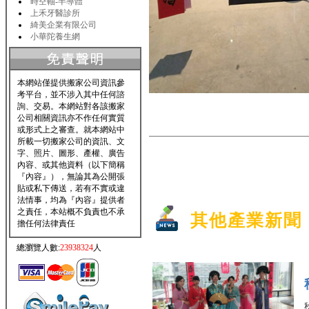
時空軸-半導體
上禾牙醫診所
綺美企業有限公司
小華陀養生網
本網站僅提供搬家公司資訊參
考平台，並不涉入其中任何諮
詢、交易。本網站對各該搬家
公司相關資訊亦不作任何實質
或形式上之審查。就本網站中
所載一切搬家公司的資訊、文
字、照片、圖形、產權、廣告
內容、或其他資料（以下簡稱
『內容』），無論其為公開張
貼或私下傳送，若有不實或違
法情事，均為『內容』提供者
之責任，本站概不負責也不承
其他產業新聞
擔任何法律責任
總瀏覽人數:
23938324
人
秋