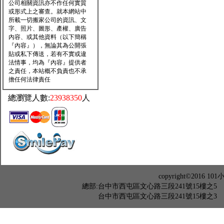
公司相關資訊亦不作任何實質
或形式上之審查。就本網站中
所載一切搬家公司的資訊、文
字、照片、圖形、產權、廣告
內容、或其他資料（以下簡稱
『內容』），無論其為公開張
貼或私下傳送，若有不實或違
法情事，均為『內容』提供者
之責任，本站概不負責也不承
擔任何法律責任
總瀏覽人數:
23938350
人
copyright©201
總部:台中市西屯區文心路三段241號15樓之5 TEL：04-2
台中市西屯區文心路三段241號15樓之3 TEL：