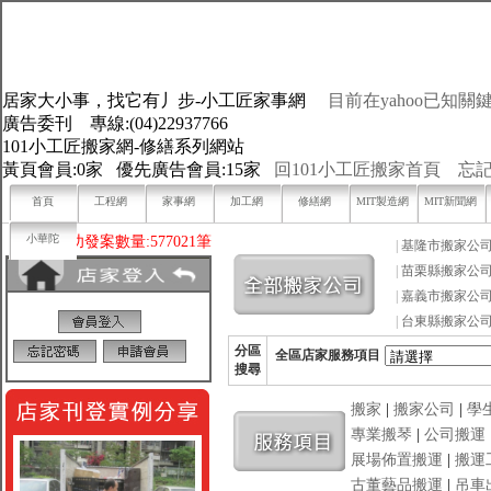
居家大小事，找它有丿步-小工匠家事網
目前在yahoo已知關鍵
廣告委刊 專線:(04)22937766
101小工匠搬家網-修繕系列網站
黃頁會員:0家 優先廣告會員:15家
回101小工匠搬家首頁
忘
首頁
工程網
家事網
加工網
修繕網
MIT製造網
MIT新聞網
小華陀
目前已成功發案數量:577021筆
|
基隆市搬家公
|
苗栗縣搬家公
|
嘉義市搬家公
|
台東縣搬家公
分區
全區店家服務項目
搜尋
搬家
|
搬家公司
|
學
專業搬琴
|
公司搬運
展場佈置搬運
|
搬運
古董藝品搬運
|
吊車