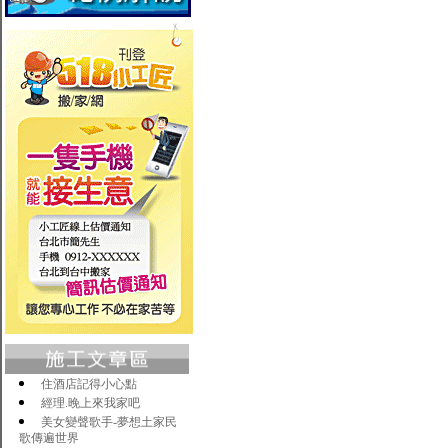
住酒店記得小心點
經理.晚上來我家吧
美女變聲歌手-夢想土家民
歌傳遍世界