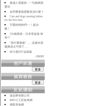
最感人母親節 - 一句媽媽我
愛你
你們畢業典禮要表演什麼？
Cats and dogs meeting babies
for the first time
可愛的狗狗們~~！超治
癒！
5分鐘瘦身－日本骨盆操 神
奇!!!
"我什麼都會" .......這傢伙當
服務員太可惜了.....
特力屋DIY油漆篇
..more
達冠華有限公司
8895小工匠租車網
掏客美食網