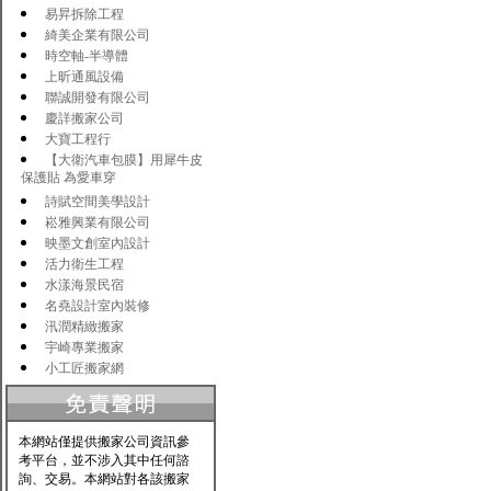
易昇拆除工程
綺美企業有限公司
時空軸-半導體
上昕通風設備
聯誠開發有限公司
慶詳搬家公司
大寶工程行
【大衛汽車包膜】用犀牛皮
保護貼 為愛車穿
詩賦空間美學設計
崧雅興業有限公司
映墨文創室內設計
活力衛生工程
水漾海景民宿
名堯設計室內裝修
汛潤精緻搬家
宇崎專業搬家
小工匠搬家網
本網站僅提供搬家公司資訊參
考平台，並不涉入其中任何諮
詢、交易。本網站對各該搬家