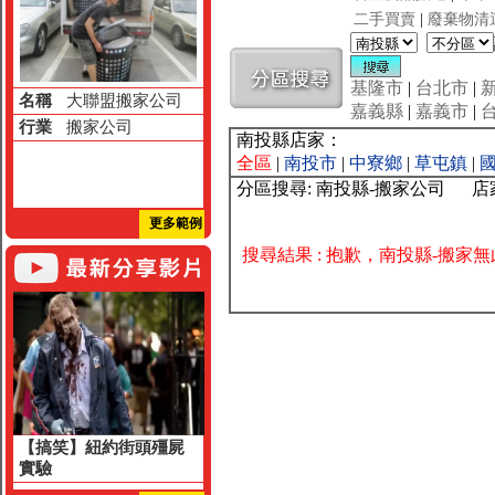
二手買賣
|
廢棄物清
基隆市
|
台北市
|
名稱
大聯盟搬家公司
嘉義縣
|
嘉義市
|
行業
搬家公司
南投縣店家：
全區
|
南投市
|
中寮鄉
|
草屯鎮
|
分區搜尋: 南投縣-搬家公司 
更多範例
搜尋結果 : 抱歉，南投縣-搬家
【搞笑】紐約街頭殭屍
實驗