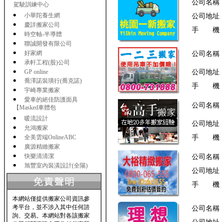
公司名稱
駕駛訓練中心
小華陀養生網
公司地址
慶詳搬家公司
手 機
時空軸-半導體
聯誠開發有限公司
好家網
公司名稱
承軒工程(股)公司
GP online
公司地址
喬澤諾裝璜行(喬克諾)
手 機
宇崎專業搬家
愛車的絕佳防護面具
公司名稱
【Masked車體包
暖流設計
公司地址
允鴻搬家
全美雲端OnlineABC
手 機
廣源精緻搬家
快樂清清潔
公司名稱
旭豐室內裝潢設計(全陽)
公司地址
手 機
本網站僅提供搬家公司資訊參
考平台，並不涉入其中任何諮
公司名稱
詢、交易。本網站對各該搬家