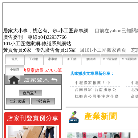
居家大小事，找它有丿步-小工匠家事網
目前在yahoo已知關
廣告委刊 專線:(04)22937766
101小工匠搬家網-修繕系列網站
黃頁會員:0家 優先廣告會員:15家
回101小工匠搬家首頁
忘
首頁
工程網
家事網
加工網
修繕網
MIT製造網
MIT新聞網
小華陀
目前已成功發案數量:577073筆
店家撇步文章最新分享：
中壢搬家推薦 ! 中
中
台南搬家-台南搬家公
北
找搬家公司要注意什麼
高
產業新聞