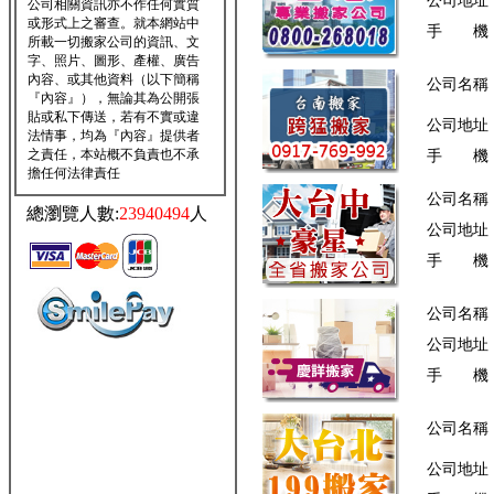
公司地址
公司相關資訊亦不作任何實質
或形式上之審查。就本網站中
手 機
所載一切搬家公司的資訊、文
字、照片、圖形、產權、廣告
內容、或其他資料（以下簡稱
公司名稱
『內容』），無論其為公開張
貼或私下傳送，若有不實或違
公司地址
法情事，均為『內容』提供者
之責任，本站概不負責也不承
手 機
擔任何法律責任
公司名稱
總瀏覽人數:
23940494
人
公司地址
手 機
公司名稱
公司地址
手 機
公司名稱
公司地址