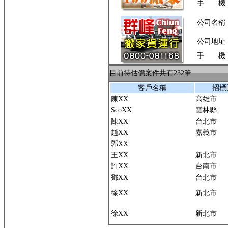
手 機
公司名稱
公司地址
手 機
目前待估價案件共有232筆
客戶名稱
招標
陳XX
高雄市
ScoXX
雲林縣
陳XX
台北市
趙XX
嘉義市
郭XX
王XX
新北市
許XX
台南市
鄧XX
台北市
徐XX
新北市
徐XX
新北市