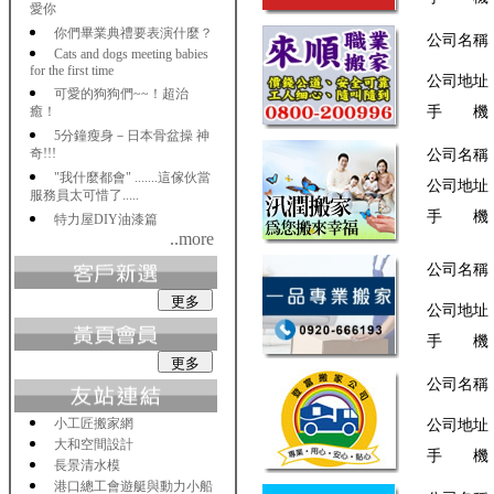
愛你
你們畢業典禮要表演什麼？
公司名稱
Cats and dogs meeting babies
for the first time
公司地址
可愛的狗狗們~~！超治
癒！
手 機
5分鐘瘦身－日本骨盆操 神
奇!!!
公司名稱
"我什麼都會" .......這傢伙當
公司地址
服務員太可惜了.....
手 機
特力屋DIY油漆篇
..more
公司名稱
公司地址
手 機
公司名稱
小工匠搬家網
公司地址
大和空間設計
手 機
長景清水模
港口總工會遊艇與動力小船