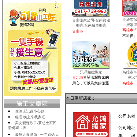
高雄市吊
台南搬家公司-台南跨猛
搬家|
搬家/台南吊車搬家
高雄市
「
台南市
不加價」
汛潤精緻搬家
高雄市吊
台北市
希望汛潤搬家的
家公
用心，可以為您的搬遷
高雄市
本日更新店家：
住酒店記得小心點
公司名稱
經理.晚上來我家吧
美女變聲歌手-夢想土家民
公司地址
歌傳遍世界
最感人母親節 - 一句媽媽我
手 機