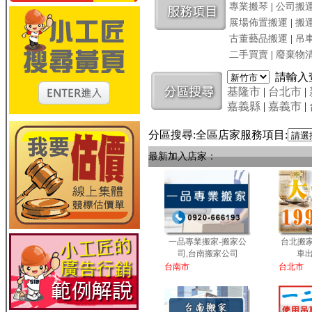
專業搬琴
|
公司搬
展場佈置搬運
|
搬
古董藝品搬運
|
吊
二手買賣
|
廢棄物
請輸入
基隆市
|
台北市
|
嘉義縣
|
嘉義市
|
分區搜尋:全區店家服務項目:
最新加入店家：
一品專業搬家-搬家公
台北搬家
司,台南搬家公司
車
台南市
台北市