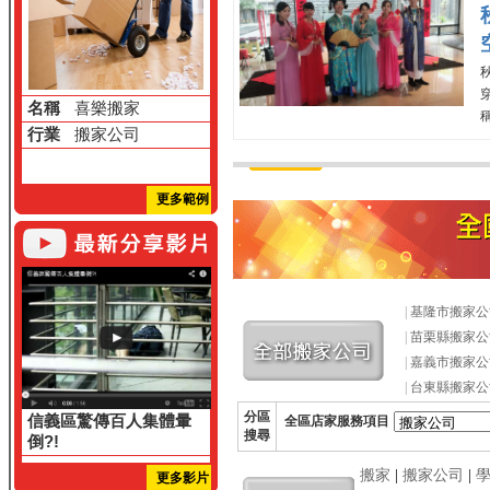
穿
名稱
喜樂搬家
行業
搬家公司
更多範例
|
基隆市搬家公
|
苗栗縣搬家公
|
嘉義市搬家公
|
台東縣搬家公
分區
信義區驚傳百人集體暈
全區店家服務項目
搜尋
倒?!
搬家
|
搬家公司
|
更多影片