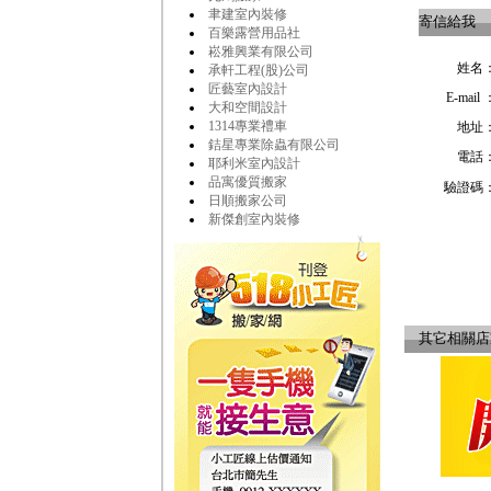
聿建室內裝修
寄信給我
百樂露營用品社
崧雅興業有限公司
姓名
承軒工程(股)公司
匠藝室內設計
E-mail 
大和空間設計
1314專業禮車
地址
銡星專業除蟲有限公司
電話
耶利米室內設計
品寓優質搬家
驗證碼
日順搬家公司
新傑創室內裝修
其它相關