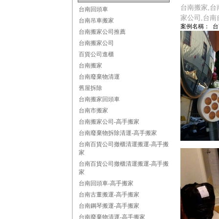
台南搬家,台
台南回頭車
家公司,台南
台南吊車搬家
案例名稱：
台
台南搬家公司推薦
台南搬家公司
百貨公司進櫃
台南搬家
台南廢棄物清運
舊屋拆除
台南搬家回頭車
台南市搬家
台南搬家公司-高手搬家
台南廢棄物拆除清運-高手搬家
台南百貨公司撤櫃清運搬運-高手搬
家
台南百貨公司撤櫃清運搬運-高手搬
家
台南回頭車-高手搬家
台南古董搬運-高手搬家
台南鋼琴搬運-高手搬家
台南廢棄物清運-高手搬家