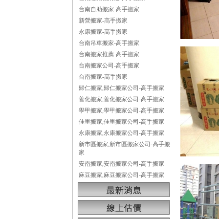
台南自助搬家-高手搬家
新營搬家-高手搬家
永康搬家-高手搬家
台南吊車搬家-高手搬家
台南搬家推薦-高手搬家
台南搬家公司-高手搬家
台南搬家-高手搬家
歸仁搬家,歸仁搬家公司-高手搬家
善化搬家,善化搬家公司-高手搬家
學甲搬家,學甲搬家公司-高手搬家
佳里搬家,佳里搬家公司-高手搬家
永康搬家,永康搬家公司-高手搬家
新市區搬家,新市區搬家公司-高手搬
家
安南搬家,安南搬家公司-高手搬家
麻豆搬家,麻豆搬家公司-高手搬家