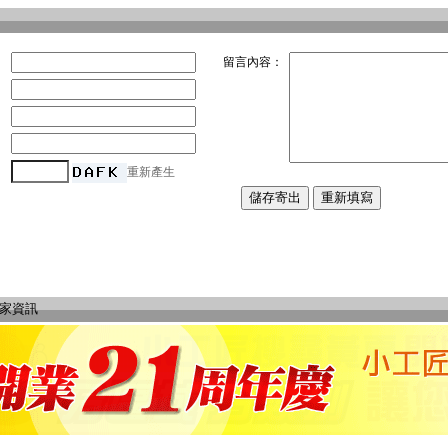
：
留言內容：
：
：
：
：
重新產生
店家資訊