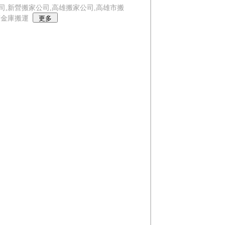
司,新營搬家公司,高雄搬家公司,高雄市搬
南金庫搬運