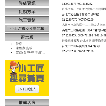
0800018178 / 0912186262
台北搬家-199大台北貨車出租附司
台北市文山區木新路二段88號
02-22307979 / 0970700299
高雄市吊車搬運/一二三搬家|高雄
高雄市三民區建國一路402巷7弄2號
07-2246555 / 0800-731888 / 0911944
群峰精緻搬家-台北搬家-廢棄物清
警察
台北市中山區復興北路48號3樓
陳姓家族賊
02-27622000 / 0953321100
吉傑(台中-中港路)...