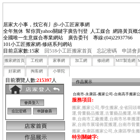
居家大小事，找它有丿步-小工匠家事網
全年無休 幫你買yahoo關鍵字廣告刊登 人工媒合 網路黃頁
全國唯一生意媒合專業網站 廣告委刊 專線:(04)22937766
101小工匠搬家網-修繕系列網站
目前店家數:15家
回518小工匠搬家首頁
忘記密碼
申請會
搬家網首頁
工程網
家事網
加工網
修繕網
MIT製造網
好家網
掏客網
小華陀
目前瀏覽人數:
215397
人
作品展示
台南市-永康區-搬家公司-台南高手搬家公
服務項目:
搬家,搬家公司,學生搬家,全省回頭
運,骨董藝品搬運,古董藝品搬運,吊
車,台南市工廠搬遷,台南市吊車搬運
家,台南市展場佈置搬運,台南市骨董
搬家,永康區搬家公司,永康區學生搬
特別關鍵字: