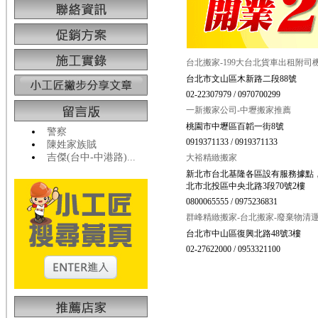
台北搬家-199大台北貨車出租附司
台北市文山區木新路二段88號
02-22307979 / 0970700299
一新搬家公司-中壢搬家推薦
桃園市中壢區百韜一街8號
警察
0919371133 / 0919371133
陳姓家族賊
吉傑(台中-中港路)...
大裕精緻搬家
新北市台北基隆各區設有服務據點
北市北投區中央北路3段70號2樓
0800065555 / 0975236831
群峰精緻搬家-台北搬家-廢棄物清
台北市中山區復興北路48號3樓
02-27622000 / 0953321100