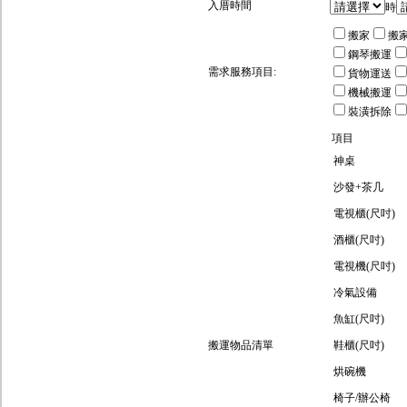
入厝時間
時
搬家
搬
鋼琴搬運
需求服務項目:
貨物運送
機械搬運
裝潢拆除
項目
神桌
沙發+茶几
電視櫃(尺吋)
酒櫃(尺吋)
電視機(尺吋)
冷氣設備
魚缸(尺吋)
搬運物品清單
鞋櫃(尺吋)
烘碗機
椅子/辦公椅