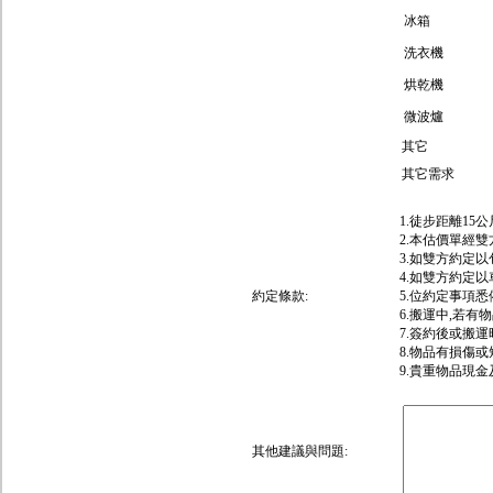
冰箱
洗衣機
烘乾機
微波爐
其它
其它需求
1.徒步距離15
2.本估價單經
3.如雙方約定
4.如雙方約定
約定條款:
5.位約定事項
6.搬運中,若有
7.簽約後或搬
8.物品有損傷
9.貴重物品現
其他建議與問題: