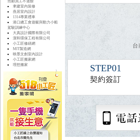
照顧員工不遺餘
聿建室內裝修
燕居室內設計
1314專業禮車
港口總工會遊艇與動力小船
駕駛訓練中心
大真設計國際有限公司
潔和環保工程有限公司
小工匠修繕網
台
MIT製造網
映墨文創室內設計
小工匠搬家網
理想搬家
STEP01
契約簽訂