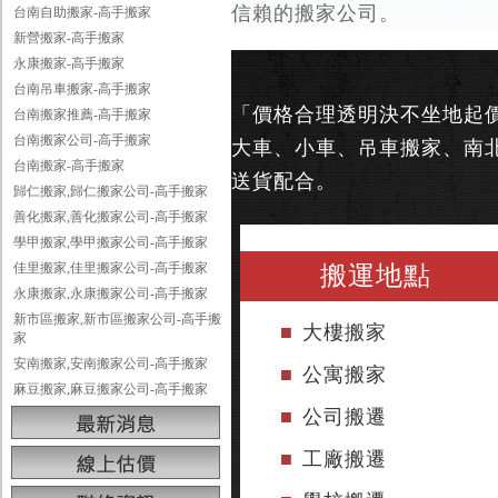
信賴的搬家公司。
台南自助搬家-高手搬家
新營搬家-高手搬家
永康搬家-高手搬家
台南吊車搬家-高手搬家
「價格合理透明決不坐地起
台南搬家推薦-高手搬家
台南搬家公司-高手搬家
大車、小車、吊車搬家、南
台南搬家-高手搬家
送貨配合。
歸仁搬家,歸仁搬家公司-高手搬家
善化搬家,善化搬家公司-高手搬家
學甲搬家,學甲搬家公司-高手搬家
佳里搬家,佳里搬家公司-高手搬家
搬運地點
永康搬家,永康搬家公司-高手搬家
新市區搬家,新市區搬家公司-高手搬
■
大樓搬家
家
安南搬家,安南搬家公司-高手搬家
■
公寓搬家
麻豆搬家,麻豆搬家公司-高手搬家
■
公司搬遷
■
工廠搬遷