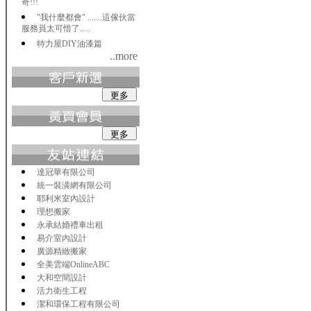
奇!!!
"我什麼都會" .......這傢伙當
服務員太可惜了.....
特力屋DIY油漆篇
..more
達冠華有限公司
統一裝潢網有限公司
耶利米室內設計
理想搬家
永承結婚禮車出租
易介室內設計
廣源精緻搬家
全美雲端OnlineABC
大和空間設計
活力衛生工程
潔和環保工程有限公司