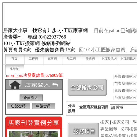
居家大小事，找它有丿步-小工匠家事網
目前在yahoo已知關
廣告委刊 專線:(04)22937766
101小工匠搬家網-修繕系列網站
黃頁會員:0家 優先廣告會員:15家
回101小工匠搬家首頁
忘
首頁
工程網
家事網
加工網
修繕網
MIT製造網
MIT新聞網
小華陀
目前已成功發案數量:576989筆
|
基隆市搬家公
|
苗栗縣搬家公
|
嘉義市搬家公
|
台東縣搬家公
分區
全區店家服務項目
搜尋
搬家
|
搬家公司
|
學
專業搬琴
|
公司搬
展場佈置搬運
|
搬