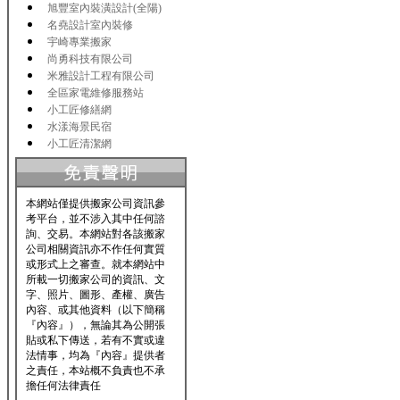
旭豐室內裝潢設計(全陽)
名堯設計室內裝修
宇崎專業搬家
尚勇科技有限公司
米雅設計工程有限公司
全區家電維修服務站
小工匠修繕網
水漾海景民宿
小工匠清潔網
本網站僅提供搬家公司資訊參
考平台，並不涉入其中任何諮
詢、交易。本網站對各該搬家
公司相關資訊亦不作任何實質
或形式上之審查。就本網站中
所載一切搬家公司的資訊、文
字、照片、圖形、產權、廣告
內容、或其他資料（以下簡稱
『內容』），無論其為公開張
貼或私下傳送，若有不實或違
法情事，均為『內容』提供者
之責任，本站概不負責也不承
擔任何法律責任