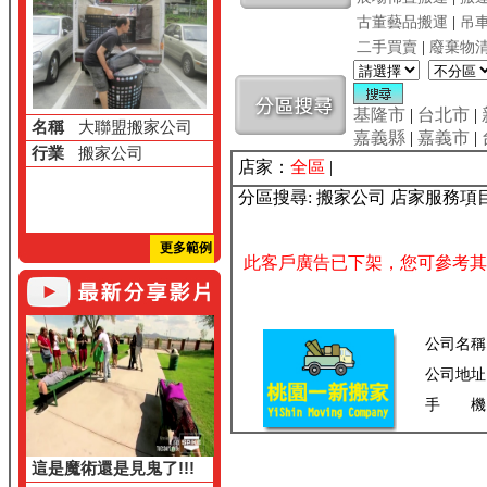
古董藝品搬運
|
吊
二手買賣
|
廢棄物
基隆市
|
台北市
|
名稱
大聯盟搬家公司
嘉義縣
|
嘉義市
|
行業
搬家公司
店家：
全區
|
分區搜尋: 搬家公司 店家服務項
更多範例
此客戶廣告已下架，您可參考其
公司名稱
公司地址
手 機
這是魔術還是見鬼了!!!