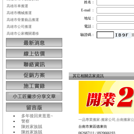
姓名：
高雄吊車搬運
E-mail ：
高雄市機械搬運
地址：
高雄市骨董藝品搬運
電話：
高雄市公司搬運
高雄市公家機關遷移
驗證碼：
其它相關店家資訊
多年後回來逛逛~
一品專業搬家-搬家公司,台南搬家
警察
陳姓家族賊
台南市東區德東街
陳姓家族賊
062687111 / 0920666193