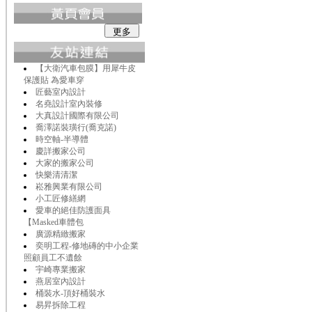
【大衛汽車包膜】用犀牛皮
保護貼 為愛車穿
匠藝室內設計
名堯設計室內裝修
大真設計國際有限公司
喬澤諾裝璜行(喬克諾)
時空軸-半導體
慶詳搬家公司
大家的搬家公司
快樂清清潔
崧雅興業有限公司
小工匠修繕網
愛車的絕佳防護面具
【Masked車體包
廣源精緻搬家
奕明工程-修地磚的中小企業
照顧員工不遺餘
宇崎專業搬家
燕居室內設計
桶裝水-頂好桶裝水
易昇拆除工程