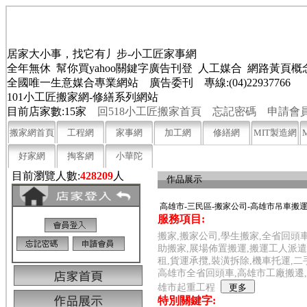
居家大小事，找它有丿步-小工匠家事網
全年無休 幫你買yahoo關鍵字廣告刊登 人工媒合 網路黃頁
全國唯一生意媒合專業網站 廣告委刊 專線:(04)22937766
101小工匠搬家網-修繕系列網站
目前店家數:15家
回518小工匠搬家首頁
忘記密碼
申請會
搬家網首頁
工程網
家事網
加工網
修繕網
MIT製造網
好家網
掏客網
小華陀
目前瀏覽人數:
428209
人
作品展示
高雄市-三民區-搬家公司-高雄市吊車搬運
服務項目:
搬家,搬家公司,學生搬家,全省回頭車
助搬家,展場佈置搬運,搬運工人派遣
租,貨運承攬,裝潢拆除,機車托運,
高雄市全省回頭車,高雄市工廠搬遷,
雄市起重工程
特別關鍵字: